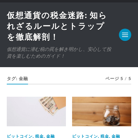
仮想通貨の税金迷路: 知ら
れざるルールとトラップ
を徹底解剖！
仮想通貨に潜む税の罠を解き明かし、安心して投
資を楽しむためのガイド！
タグ:
金融
ページ 5
/
5
ビットコイン
,
税金
,
金融
ビットコイン
,
税金
,
金融