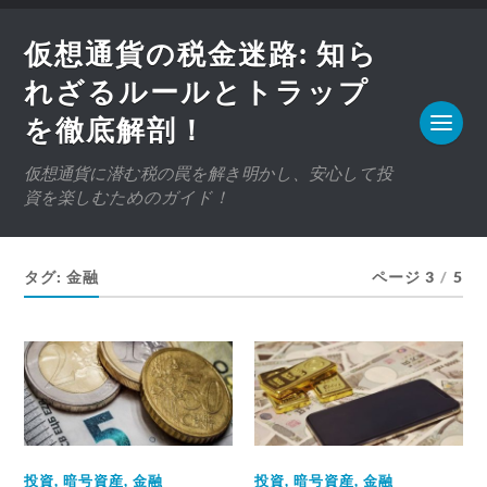
仮想通貨の税金迷路: 知ら
れざるルールとトラップ
を徹底解剖！
仮想通貨に潜む税の罠を解き明かし、安心して投
資を楽しむためのガイド！
タグ:
金融
ページ 3
/
5
投資
,
暗号資産
,
金融
投資
,
暗号資産
,
金融