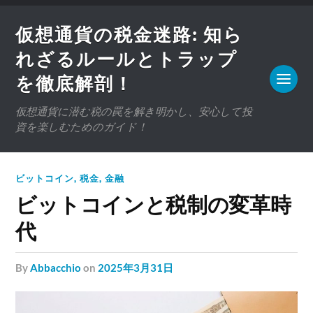
仮想通貨の税金迷路: 知ら
れざるルールとトラップ
を徹底解剖！
仮想通貨に潜む税の罠を解き明かし、安心して投
資を楽しむためのガイド！
ビットコイン
,
税金
,
金融
ビットコインと税制の変革時
代
by
Abbacchio
on
2025年3月31日